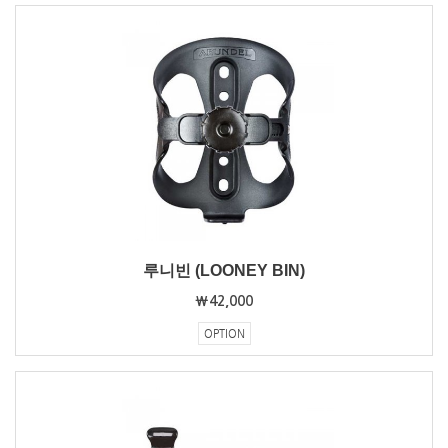
루니빈 (LOONEY BIN)
₩42,000
OPTION