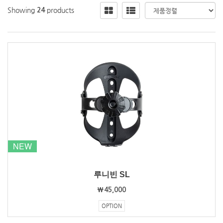
Showing
products
24
NEW
루니빈 SL
₩45,000
OPTION