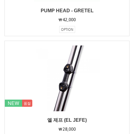
PUMP HEAD - GRETEL
₩42,000
OPTION
NEW
품절
엘 제프 (EL JEFE)
₩28,000