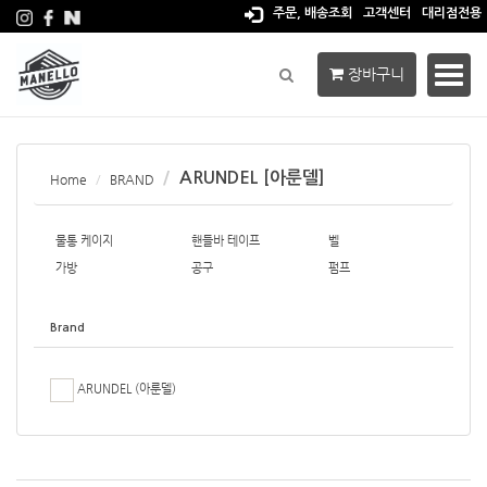
주문, 배송조회
고객센터
대리점전용
장바구니
Toggl
navig
ARUNDEL [아룬델]
Home
BRAND
물통 케이지
핸들바 테이프
벨
가방
공구
펌프
Brand
ARUNDEL (아룬델)