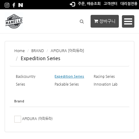
주문, 배송조회
고객센터
대리점전용
장바구니
Toggl
navig
Home
BRAND
APIDURA [아피듀라]
Expedition Series
Backcountry
Racing Series
Expedition Series
Series
Packable Series
Innovation Lab
Brand
APIDURA (아피듀라)